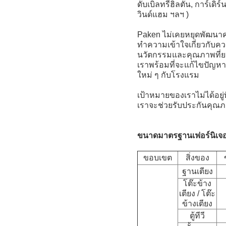
ดับเบิลทรีฮิลตัน, การ์เดิ
วินด์แฮม ฯลฯ )
Paken ไม่เคยหยุดพัฒนา
ทำความเข้าใจเกี่ยวกับคว
นวัตกรรมและคุณภาพที่ยอ
เราพร้อมที่จะแก้ไขปัญห
ใหม่ ๆ กับโรงแรม
เป้าหมายของเราไม่ได้อยู่
เราจะช่วยรับประกันคุณภ
ขนาดมาตรฐานเฟอร์นิเจอร
ขอบเขต
สิ่งของ
ฐานเตียง
โต๊ะข้าง
เตียง / โต๊ะ
ข้างเตียง
ตู้ทีวี