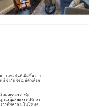
ารแข่งขันที่เพิ่มขึ้นจาก
่ จำกัด จึงไม่มีตัวเลือก
นในมณฑลกวางตุ้ง
านะผู้ผลิตและที่ปรึกษา
, คราวน์พลาซ่า, โนโวเทล,