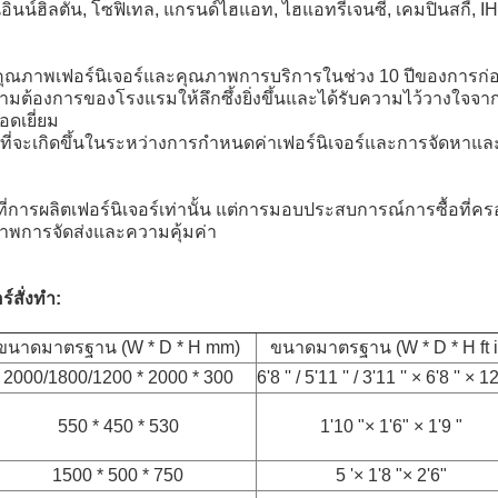
ร์นอินน์ฮิลตัน, โซฟิเทล, แกรนด์ไฮแอท, ไฮแอทรีเจนซี่, เคมปินสกี้, 
คุณภาพเฟอร์นิเจอร์และคุณภาพการบริการในช่วง 10 ปีของการก่
ามต้องการของโรงแรมให้ลึกซึ้งยิ่งขึ้นและได้รับความไว้วางใจจากลู
ดเยี่ยม
าที่จะเกิดขึ้นในระหว่างการกำหนดค่าเฟอร์นิเจอร์และการจัดหาแ
ที่การผลิตเฟอร์นิเจอร์เท่านั้น แต่การมอบประสบการณ์การซื้อที่ค
าพการจัดส่งและความคุ้มค่า
์สั่งทำ:
ขนาดมาตรฐาน (W * D * H mm)
ขนาดมาตรฐาน (W * D * H ft i
2000/1800/1200 * 2000 * 300
6'8 '' / 5'11 '' / 3'11 '' × 6'8 '' × 12
550 * 450 * 530
1'10 "× 1'6" × 1'9 "
1500 * 500 * 750
5 '× 1'8 "× 2'6"