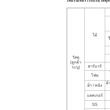
เฟอร์นิเจอร์โรงแรมวัสดุท
ไม้
ว
วัสดุ
(ลูกค้า
ฮาร์แวร์
ระบุ)
โฟม
ผ้
ผ้า / หนัง
แลคเกอร์
SS