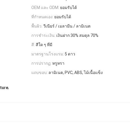
OEM และ ODM:
ยอมรับได้
ที่กำหนดเอง:
ยอมรับได้
พื้นผิว:
วีเนียร์ / เมลามีน / ลามิเนต
การชำระเงิน:
เงินฝาก 30% สมดุล 70%
สี:
สีใด ๆ ที่มี
มาตรฐานโรงแรม:
5 ดาว
การปรากฏ:
หรูหรา
แถบขอบ:
ลามิเนต, PVC, ABS, ไม้เนื้อแข็ง
,
ture