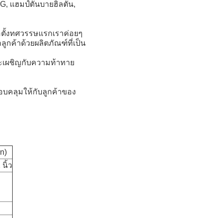
IHG, แฮมป์ตันบายฮิลตัน,
อตั้งทศวรรษแรกเราค่อยๆ
กค้าด้วยผลิตภัณฑ์ที่เป็น
ละเผชิญกับความท้าทาย
รอบคลุมให้กับลูกค้าของ
n)
 นิ้ว