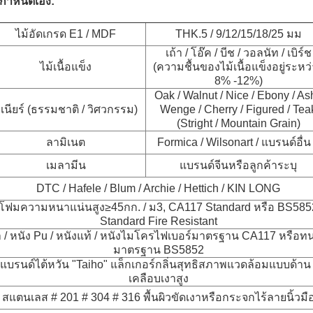
ี่กำหนดเอง:
ไม้อัดเกรด E1 / MDF
THK.5 / 9/12/15/18/25 มม
เถ้า / โอ๊ค / บีช / วอลนัท / เบิร์ช
ไม้เนื้อแข็ง
(ความชื้นของไม้เนื้อแข็งอยู่ระหว
8% -12%)
Oak / Walnut / Nice / Ebony / Ash
ีเนียร์ (ธรรมชาติ / วิศวกรรม)
Wenge / Cherry / Figured / Tea
(Stright / Mountain Grain)
ลามิเนต
Formica / Wilsonart / แบรนด์อื่น
เมลามีน
แบรนด์จีนหรือลูกค้าระบุ
DTC / Hafele / Blum / Archie / Hettich / KIN LONG
โฟมความหนาแน่นสูง≥45กก. / ม
3
, CA117 Standard หรือ BS585
Standard Fire Resistant
า / หนัง Pu / หนังแท้ / หนังไมโครไฟเบอร์มาตรฐาน CA117 หรือท
มาตรฐาน BS5852
แบรนด์ไต้หวัน "Taiho" แล็กเกอร์กลิ่นสุทธิสภาพแวดล้อมแบบด้าน 
เคลือบเงาสูง
สแตนเลส # 201 # 304 # 316 พื้นผิวขัดเงาหรือกระจกไร้ลายนิ้วมื