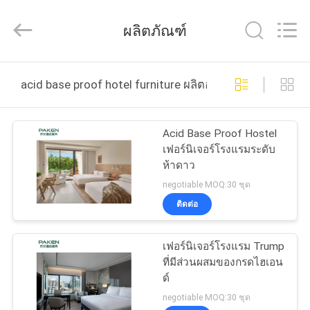
2025
Foshan
Paken
ผลิตภัณฑ์
Furniture
Co.,
Ltd..
All
Rights
บ้าน
Reserved.
acid base proof hotel furniture ผลิตออนไลน์
สินค้า
Acid Base Proof Hostel
เฟอร์นิเจอร์โรงแรมระดับ
ห้าดาว
เกี่ยว
negotiable MOQ:30 ชุด
ติดต่อ
กับ
เรา
เฟอร์นิเจอร์โรงแรม Trump
ที่มีส่วนผสมของกรดไฮเอน
ด์
ทัวร์
negotiable MOQ:30 ชุด