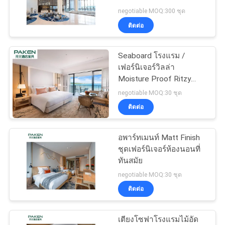
negotiable MOQ:300 ชุด
ราคา
ติดต่อ
แผนผัง
Seaboard โรงแรม /
เฟอร์นิเจอร์วิลล่า
เว็บไซต์
Moisture Proof Ritzy
Resort Furnitures For
negotiable MOQ:30 ชุด
Holidays
ติดต่อ
PRIVACY
POLICY
อพาร์ทเมนท์ Matt Finish
ชุดเฟอร์นิเจอร์ห้องนอนที่
ทันสมัย
negotiable MOQ:30 ชุด
ติดต่อ
เตียงโซฟาโรงแรมไม้อัด