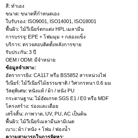
สี: ทำเอง
ขนาด: ขนาดที่กำหนดเอง
ใบรับรอง: ISO9001, ISO14001, ISO18001
พื้นผิว: ไม้วีเนียร์ตกแต่ง HPL เมลามีน
การบรรจุ: EPE + โฟมมุม + กล่องแข็ง
บริการ: ตรวจสอบติดตั้งหลังการขาย
รับประกัน: 3 ปี
OEM / ODM: มีจำหน่าย
ข้อมูลจำเพาะ:
อัตราการยิง: CA117 หรือ BS5852 สารหน่วงไฟ
วีเนียร์: ไม้วีเนียร์ไม้ธรรมชาติ / วิศวกรหนา 0.6 มม
วัสดุพิเศษ: หนังแท้ / ผ้า / หนัง PU
กระดานฐาน: ไม้อัดเกรด SGS E1 / E0 หรือ MDF
โครงสร้าง: ร่องและเดือย
เสร็จสิ้น: ภาพวาด, UV, PU, ​​AC เป็นต้น
พื้นผิว: ไม้วีเนียร์เมลามีนลามิเนต
เบาะ: ผ้า / หนัง + โฟม / ฟองน้ำ
ความสามารถในการจัดหา: