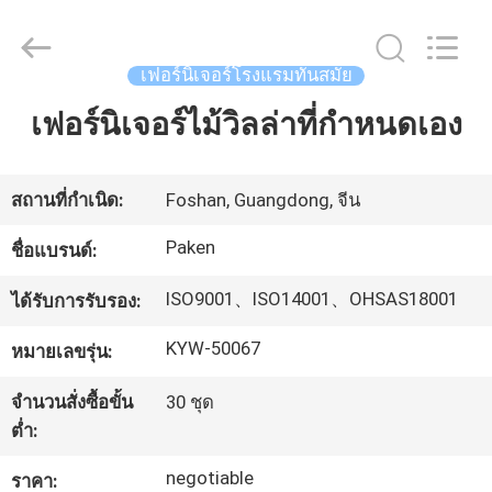
2025
Foshan
Paken
Furniture
Co.,
เฟอร์นิเจอร์โรงแรมทันสมัย
Ltd..
All
Rights
เฟอร์นิเจอร์ไม้วิลล่าที่กำหนดเอง
บ้าน
Reserved.
สินค้า
สถานที่กำเนิด:
Foshan, Guangdong, จีน
Paken
ชื่อแบรนด์:
เกี่ยว
ISO9001、ISO14001、OHSAS18001
ได้รับการรับรอง:
กับ
KYW-50067
หมายเลขรุ่น:
เรา
จำนวนสั่งซื้อขั้น
30 ชุด
ต่ำ:
ทัวร์
negotiable
ราคา: