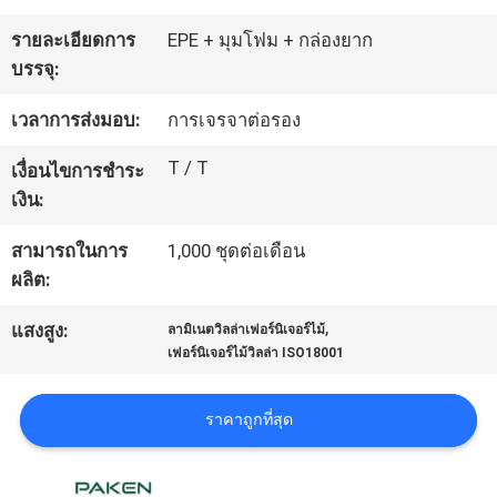
โรงงาน
รายละเอียดการ
EPE + มุมโฟม + กล่องยาก
บรรจุ:
ควบคุม
เวลาการส่งมอบ:
การเจรจาต่อรอง
คุณภาพ
T / T
เงื่อนไขการชำระ
เงิน:
ติดต่อ
สามารถในการ
1,000 ชุดต่อเดือน
ผลิต:
เรา
,
แสงสูง:
ลามิเนตวิลล่าเฟอร์นิเจอร์ไม้
เฟอร์นิเจอร์ไม้วิลล่า ISO18001
ขอ
ราคาถูกที่สุด
ใบ
เสนอ