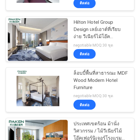
ติดต่อ
โรงงาน
Hilton Hotel Group
Design เลย์เอาต์ที่เรียบ
ควบคุม
ง่าย วีเนียร์ไม้โอ๊ค
ธรรมชาติ / วิศวกรรม
คุณภาพ
negotiable MOQ:30 ชุด
บรรยากาศสบายในการใช้
ติดต่อ
ชีวิต
ติดต่อ
ล็อบบี้พื้นที่สาธารณะ MDF
Wood Modern Hotel
เรา
Furniture
negotiable MOQ:30 ชุด
ติดต่อ
ขอ
ใบ
ประเทศเขตร้อน ม้านั่ง
วิศวกรรม / ไม้วีเนียร์ไม้
เสนอ
โอ๊คเฟอร์นิเจอร์โรงแรม