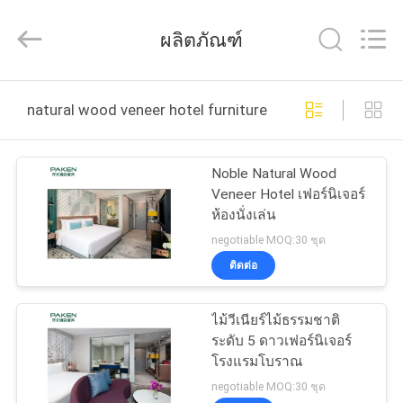
2025
Foshan
Paken
ผลิตภัณฑ์
Furniture
Co.,
Ltd..
All
Rights
บ้าน
Reserved.
natural wood veneer hotel furniture ผลิตออนไลน์
สินค้า
Noble Natural Wood
Veneer Hotel เฟอร์นิเจอร์
ห้องนั่งเล่น
เกี่ยว
negotiable MOQ:30 ชุด
ติดต่อ
กับ
เรา
ไม้วีเนียร์ไม้ธรรมชาติ
ระดับ 5 ดาวเฟอร์นิเจอร์
โรงแรมโบราณ
ทัวร์
negotiable MOQ:30 ชุด