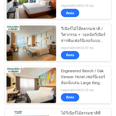
สไตล์ธรรมชาติ
negotiable MOQ:30 ชุด
ราคา
ติดต่อ
แผนผัง
วีเนียร์ไม้โอ๊คธรรมชาติ /
วิศวกรรม + วอลนัทวีเนียร์
เว็บไซต์
สารพันเฟอร์นิเจอร์แบบ
แปลนหลายชั้น
negotiable MOQ:30 ชุด
ติดต่อ
PRIVACY
POLICY
Engineered Bench / Oak
Veneer Hotel เฟอร์นิเจอร์
ห้องนั่งเล่น Large King
Room Suites
negotiable MOQ:30 ชุด
ติดต่อ
ไม้วีเนียร์ไม้ธรรมชาติที่