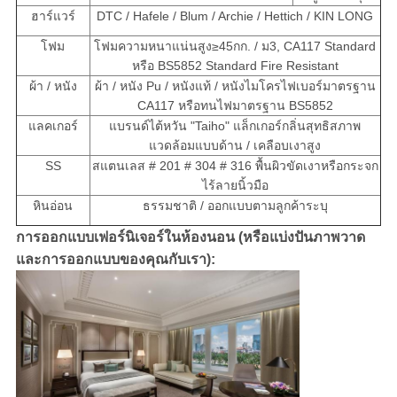
ฮาร์แวร์
DTC / Hafele / Blum / Archie / Hettich / KIN LONG
โฟม
โฟมความหนาแน่นสูง≥45กก. / ม
3
, CA117 Standard
หรือ BS5852 Standard Fire Resistant
ผ้า / หนัง
ผ้า / หนัง Pu / หนังแท้ / หนังไมโครไฟเบอร์มาตรฐาน
CA117 หรือทนไฟมาตรฐาน BS5852
แลคเกอร์
แบรนด์ไต้หวัน "Taiho" แล็กเกอร์กลิ่นสุทธิสภาพ
แวดล้อมแบบด้าน / เคลือบเงาสูง
SS
สแตนเลส # 201 # 304 # 316 พื้นผิวขัดเงาหรือกระจก
ไร้ลายนิ้วมือ
หินอ่อน
ธรรมชาติ / ออกแบบตามลูกค้าระบุ
การออกแบบเฟอร์นิเจอร์ในห้องนอน (หรือแบ่งปันภาพวาด
และการออกแบบของคุณกับเรา):