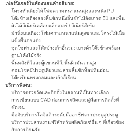
เฟอร์นิเจอร์ในห้องนอน
คำอธิบาย:
โครงหัวเตียงไม้โฟมความหนาแน่นสูงและหนัง PU
โต๊ะข้างเตียงสองลิ้นชักหนึ่งลิ้นชักไม้อัดเกรด E1 และพื้น
ผิวไม้วีเนียร์เคลือบแล็กเกอร์ / วีเนียร์สีเข้ม
ม้านั่งบนเตียง: โฟมความหนาแน่นสูงขาและโครงไม้เนื้อ
แข็งพื้นตกแต่ง
ชุดโซฟาและโต๊ะข้างเก้าอี้นวม: เบาะผ้าโต๊ะข้างพร้อม
ฐานโค้งไม้จริง
พื้นหลังทีวีและตู้แขวนทีวี: พื้นผิวมันวาวสูง
คอนโซลมีประตูเดียวและสามลิ้นชักท็อปหินอ่อน
โต๊ะเรียนทรงกลมและเก้าอี้เรียน.
บริการพิเศษ:
บริการตรวจวัดและติดตั้งในสถานที่เป็นทางเลือก
การเขียนแบบ CAD ก่อนการผลิตและคู่มือการติดตั้งที่
ชัดเจน
มือจับบริการโลจิสติกระดับมืออาชีพจากประตูสู่ประตู
บริการประสานงานฟรีสำหรับผลิตภัณฑ์อื่น ๆ ที่เกี่ยวข้อง
กับการต้อนรับ