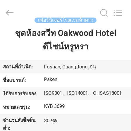
2025
Foshan
Paken
Furniture
Co.,
เฟอร์นิเจอร์โรงแรมห้าดาว
Ltd..
All
Rights
ชุดห้องสวีท Oakwood Hotel
บ้าน
Reserved.
ดีไซน์หรูหรา
สินค้า
สถานที่กำเนิด:
Foshan, Guangdong, จีน
เกี่ยว
Paken
ชื่อแบรนด์:
กับ
ISO9001、ISO14001、OHSAS18001
ได้รับการรับรอง:
เรา
KYB 3699
หมายเลขรุ่น:
จำนวนสั่งซื้อขั้น
30 ชุด
ทัวร์
ต่ำ: