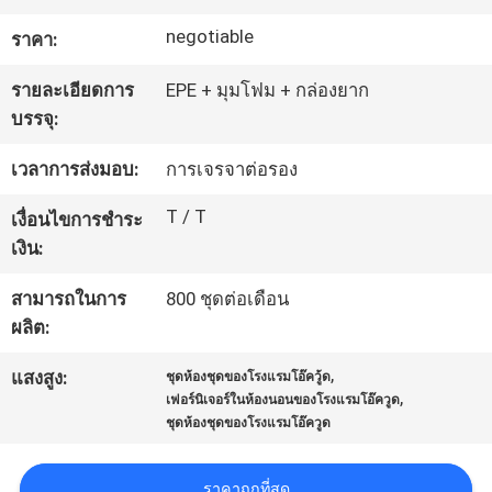
โรงงาน
negotiable
ราคา:
รายละเอียดการ
EPE + มุมโฟม + กล่องยาก
ควบคุม
บรรจุ:
คุณภาพ
เวลาการส่งมอบ:
การเจรจาต่อรอง
T / T
เงื่อนไขการชำระ
ติดต่อ
เงิน:
เรา
สามารถในการ
800 ชุดต่อเดือน
ผลิต:
,
ขอ
แสงสูง:
ชุดห้องชุดของโรงแรมโอ๊ควู้ด
,
เฟอร์นิเจอร์ในห้องนอนของโรงแรมโอ๊ควูด
ชุดห้องชุดของโรงแรมโอ๊ควูด
ใบ
เสนอ
ราคาถูกที่สุด