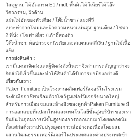
วัสดุฐาน: ไม้อัดเกรด E1 / mdf, พื้นผิวไม้วีเนียร์ไม้โอ๊ค
วิศวกรรม, ผิวด้าน
แผ่นไม้อัดของหัวเตียง / โต๊ะน้ำชา / แผงทีวี
เบาะทำจากโฟมและผ้าความหนาแน่นสูง: ฐานเตียง / โซฟา
2 ที่นั่ง / โซฟาเดี่ยว / เก้าอี้สองตัว
โต๊ะน้ำชา: ท็อปกระจกนิรภัยและสแตนเลสสีเงิน / ฐานไม้เนื้อ
แข็ง
การส่งสินค้า :
เรามีแผนกจัดส่งและผู้จัดส่งดังนั้นเราจึงสามารถสัญญาว่าจะ
จัดส่งได้เร็วขึ้นและทำให้สินค้าได้รับการปกป้องอย่างดี
เกี่ยวกับเรา :
Paken Furniture เป็นโรงงานผลิตเฟอร์นิเจอร์ในโรงแรม
ระดับมืออาชีพพร้อมด้วยโชว์รูมเฟอร์นิเจอร์ขนาดใหญ่
สำหรับการเยี่ยมชมและอ้างอิงของลูกค้าPaken Furniture มี
การออกแบบที่แปลกใหม่และเทคโนโลยีขั้นสูงบริษัท ของเรา
ยืนยันในอุดมการณ์ขั้นสูงของการออกแบบมาโดยตลอดนับ
ตั้งแต่ก่อตั้งเราปรับปรุงอุดมการณ์อย่างต่อเนื่องโดยผสม
ผสานวัฒนธรรมเฟอร์นิเจอร์ในประเทศและต่างประเทศเข้า