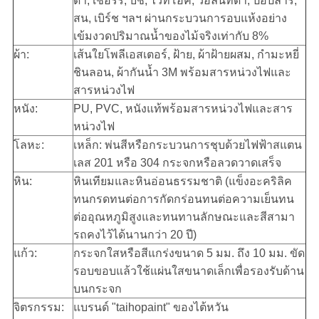
ดำ, เชอร์รี่, บีช, ไวท์โอ๊ค, วอลนัทดำ, ป็อปลาร์,
สน, เบิร์ช ฯลฯ ผ่านกระบวนการอบแห้งอย่าง
เข้มงวดปริมาณน้ำของไม้จริงเท่ากับ 8%
ผ้า:
เส้นใยโพลีเอสเตอร์, ฝ้าย, ผ้าฝ้ายผสม, กำมะหยี่
ชินลอน, ผ้ากันน้ำ 3M พร้อมสารหน่วงไฟและ
สารหน่วงไฟ
หนัง:
PU, PVC, หนังแท้พร้อมสารหน่วงไฟและสาร
หน่วงไฟ
โลหะ:
เหล็ก: พ่นสีหรือกระบวนการชุบด้วยไฟฟ้าสแตน
เลส 201 หรือ 304 กระจกหรือลวดวาดเสร็จ
หิน:
หินเทียมและหินอ่อนธรรมชาติ (แข็งอะคริลิค
ทนกรดทนต่อการกัดกร่อนทนต่อความเย็นทน
ต่ออุณหภูมิสูงและทนทานลักษณะและสีสามา
รถคงไว้ได้นานกว่า 20 ปี)
แก้ว:
กระจกใสหรือสีแกร่งขนาด 5 มม. ถึง 10 มม. ขัด
รอบขอบแล้วใช้แผ่นใสขนาดเล็กเพื่อรองรับด้าน
บนกระจก
จิตรกรรม:
แบรนด์ "taihopaint" ของไต้หวัน