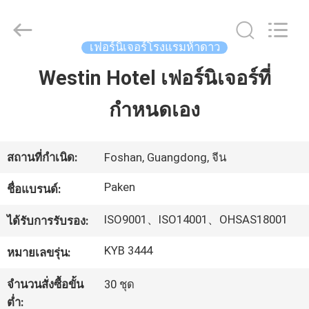
2025
Foshan
Paken
Furniture
Co.,
เฟอร์นิเจอร์โรงแรมห้าดาว
Ltd..
All
Rights
Westin Hotel เฟอร์นิเจอร์ที่
บ้าน
Reserved.
กำหนดเอง
สินค้า
สถานที่กำเนิด:
Foshan, Guangdong, จีน
เกี่ยว
Paken
ชื่อแบรนด์:
กับ
ISO9001、ISO14001、OHSAS18001
ได้รับการรับรอง:
เรา
KYB 3444
หมายเลขรุ่น:
จำนวนสั่งซื้อขั้น
30 ชุด
ทัวร์
ต่ำ: