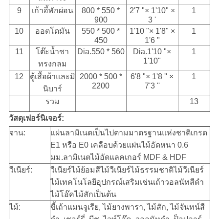
9
เก้าอี้พักผ่อน
800 * 550 *
2'7 "× 1'10" ×
1
900
3 '
10
ออตโตมัน
550 * 500 *
1'10 "× 1'8" ×
1
450
1'6 "
11
โต๊ะน้ำชา
Dia.550 * 560
Dia.1'10 "×
1
1'10"
ทรงกลม
12
ตู้เสื้อผ้าและมิ
2000 * 500 *
6'8 "× 1'8 '' ×
1
2200
7'3 ''
นิบาร์
รวม
13
วัสดุเฟอร์นิเจอร์:
จาน:
แผ่นลามิเนตเป็นไปตามมาตรฐานแห่งชาติเกรด
E1 หรือ E0 เคลือบด้วยแผ่นไม้อัดหนา 0.6
มม.ลามิเนตไม้อัดแลคเกอร์ MDF & HDF
วีเนียร์:
วีเนียร์ไม้ย้อมสีไม้วีเนียร์ไม้ธรรมชาติไม้วีเนียร์
ไม้เทคโนโลยีอุปกรณ์เสริมเช่นเถ้าวอลนัทสีดำ
ไม้โอ๊คไม้สักเป็นต้น
ไม้:
ขี้เถ้าแมนจูเรีย, ไม้ยางพารา, ไม้สัก, ไม้จันทน์สี