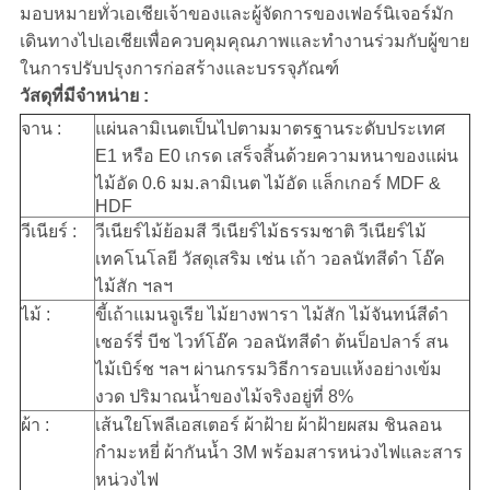
มอบหมายทั่วเอเชียเจ้าของและผู้จัดการของเฟอร์นิเจอร์มัก
เดินทางไปเอเชียเพื่อควบคุมคุณภาพและทำงานร่วมกับผู้ขาย
ในการปรับปรุงการก่อสร้างและบรรจุภัณฑ์
วัสดุที่มีจำหน่าย :
จาน :
แผ่นลามิเนตเป็นไปตามมาตรฐานระดับประเทศ
E1 หรือ E0 เกรด เสร็จสิ้นด้วยความหนาของแผ่น
ไม้อัด 0.6 มม.ลามิเนต ไม้อัด แล็กเกอร์ MDF &
HDF
วีเนียร์ :
วีเนียร์ไม้ย้อมสี วีเนียร์ไม้ธรรมชาติ วีเนียร์ไม้
เทคโนโลยี วัสดุเสริม เช่น เถ้า วอลนัทสีดำ โอ๊ค
ไม้สัก ฯลฯ
ไม้ :
ขี้เถ้าแมนจูเรีย ไม้ยางพารา ไม้สัก ไม้จันทน์สีดำ
เชอร์รี่ บีช ไวท์โอ๊ค วอลนัทสีดำ ต้นป็อปลาร์ สน
ไม้เบิร์ช ฯลฯ ผ่านกรรมวิธีการอบแห้งอย่างเข้ม
งวด ปริมาณน้ำของไม้จริงอยู่ที่ 8%
ผ้า :
เส้นใยโพลีเอสเตอร์ ผ้าฝ้าย ผ้าฝ้ายผสม ชินลอน
กำมะหยี่ ผ้ากันน้ำ 3M พร้อมสารหน่วงไฟและสาร
หน่วงไฟ