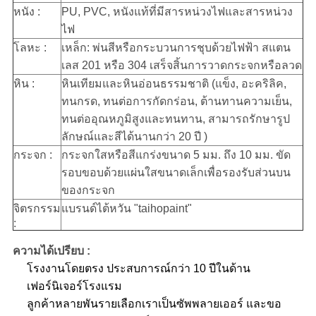
หนัง :
PU, PVC, หนังแท้ที่มีสารหน่วงไฟและสารหน่วง
ไฟ
โลหะ :
เหล็ก: พ่นสีหรือกระบวนการชุบด้วยไฟฟ้า สแตน
เลส 201 หรือ 304 เสร็จสิ้นการวาดกระจกหรือลวด
หิน :
หินเทียมและหินอ่อนธรรมชาติ (แข็ง, อะคริลิค,
ทนกรด, ทนต่อการกัดกร่อน, ต้านทานความเย็น,
ทนต่ออุณหภูมิสูงและทนทาน, สามารถรักษารูป
ลักษณ์และสีได้นานกว่า 20 ปี )
กระจก :
กระจกใสหรือสีแกร่งขนาด 5 มม. ถึง 10 มม. ขัด
รอบขอบด้วยแผ่นใสขนาดเล็กเพื่อรองรับส่วนบน
ของกระจก
จิตรกรรม
แบรนด์ไต้หวัน "taihopaint"
:
ความได้เปรียบ :
โรงงานโดยตรง ประสบการณ์กว่า 10 ปีในด้าน
เฟอร์นิเจอร์โรงแรม
ลูกค้าหลายพันรายเลือกเราเป็นซัพพลายเออร์ และขอ