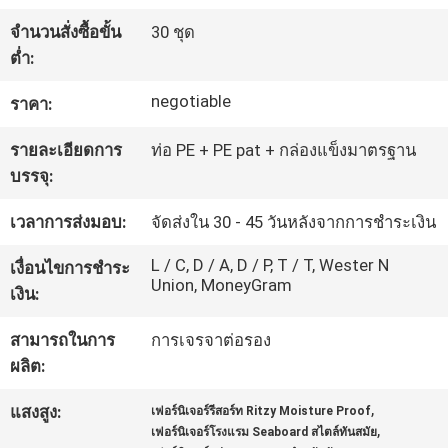
โรงงาน
จำนวนสั่งซื้อขั้น
30 ชุด
ต่ำ:
ควบคุม
negotiable
ราคา:
คุณภาพ
รายละเอียดการ
ท่อ PE + PE pat + กล่องแข็งมาตรฐาน
บรรจุ:
ติดต่อ
เวลาการส่งมอบ:
จัดส่งใน 30 - 45 วันหลังจากการชำระเงิน
L / C, D / A, D / P, T / T, Wester N
เรา
เงื่อนไขการชำระ
Union, MoneyGram
เงิน:
สามารถในการ
การเจรจาต่อรอง
ขอ
ผลิต:
ใบ
,
แสงสูง:
เฟอร์นิเจอร์รีสอร์ท Ritzy Moisture Proof
,
เสนอ
เฟอร์นิเจอร์โรงแรม Seaboard สไตล์ทันสมัย