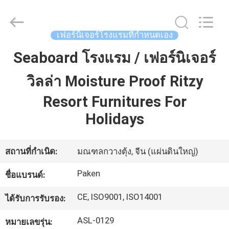
2025
Foshan
Paken
Furniture
Co.,
เฟอร์นิเจอร์โรงแรมที่กำหนดเอง
Ltd..
All
Rights
Seaboard โรงแรม / เฟอร์นิเจอร์
บ้าน
Reserved.
วิลล่า Moisture Proof Ritzy
สินค้า
Resort Furnitures For
Holidays
เกี่ยว
สถานที่กำเนิด:
มณฑลกวางตุ้ง, จีน (แผ่นดินใหญ่)
กับ
Paken
ชื่อแบรนด์:
เรา
CE, ISO9001, ISO14001
ได้รับการรับรอง:
ทัวร์
ASL-0129
หมายเลขรุ่น: