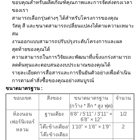
ขอบคุณสำหรับผลิตภัณฑ์คุณภาพและการจัดส่งตรงเวลา
ของเรา
สามารถเลือกรุ่นต่างๆ ได้สำหรับโครงการของคุณ
วัสดุ สี และขนาดสามารถเปลี่ยนแปลงได้ตามความเหมาะ
สม
งานออกแบบสามารถปรับปรุงระดับโครงการและผล
สุดท้ายของคุณได้
ความสามารถในการวิจัยและพัฒนาที่แข็งแกร่งสามารถ
ลดต้นทุนและตอบสนองงบประมาณของคุณได้
รายละเอียดการสื่อสารและการยืนยันตัวอย่างเพื่อดำเนิน
การตามคำสั่งซื้อของคุณอย่างสมบูรณ์
ขนาดมาตรฐาน :
ขอบเขต
สิ่งของ
ขนาดมาตรฐาน
จำนวน
(กว้าง * ลึก * สูง ฟุต)
ห้องนอน
ฐานเตียง
6'8'' / 5'11'' / 3'11'' ×
1/2
6'8'' × 12''
เฟอร์นิเจอร์
โต๊ะข้างเตียง/
1'10" × 1'6" × 1'9"
2
หลวม
โต๊ะข้างเตียง