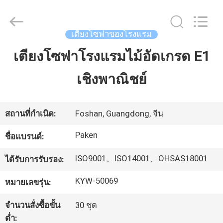
2025
Foshan
Paken
Furniture
Co.,
เตียงโซฟาของโรงแรม
Ltd..
All
Rights
เตียงโซฟาโรงแรมไม้อัดเกรด E1
บ้าน
Reserved.
เชิงพาณิชย์
สินค้า
สถานที่กำเนิด:
Foshan, Guangdong, จีน
เกี่ยว
Paken
ชื่อแบรนด์:
กับ
ISO9001、ISO14001、OHSAS18001
ได้รับการรับรอง:
เรา
KYW-50069
หมายเลขรุ่น:
จำนวนสั่งซื้อขั้น
30 ชุด
ทัวร์
ต่ำ: