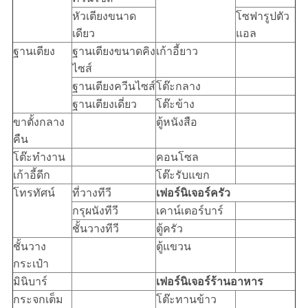
หัวเตียงขนาด
โซฟารูปตัว
เดียว
แอล
ฐานเตียง
ฐานเตียงขนาดคิง
เก้าอี้ยาว
ไซส์
ฐานเตียงควีนไซส์
โต๊ะกลาง
ฐานเตียงเดี่ยว
โต๊ะข้าง
ขาตั้งกลาง
ตู้หนังสือ
คืน
โต๊ะทำงาน
คอนโซล
เก้าอี้ดีก
โต๊ะรับแขก
โทรทัศน์
ที่วางทีวี
เฟอร์นิเจอร์ครัว
กรุผนังทีวี
เคาน์เตอร์บาร์
ชั้นวางทีวี
ตู้ครัว
ชั้นวาง
ตู้แขวน
กระเป๋า
มินิบาร์
เฟอร์นิเจอร์ร้านอาหาร
กระจกเต็ม
โต๊ะทานข้าว