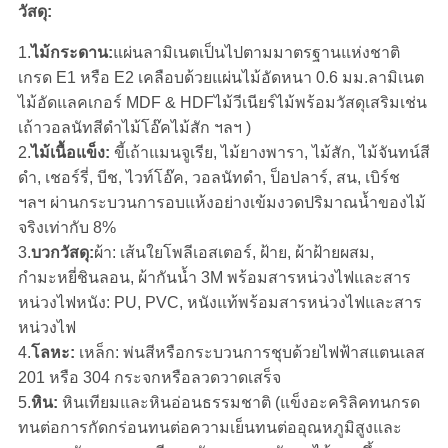
วัสดุ:
1.
ไม้กระดาน:
แผ่นลามิเนตเป็นไปตามมาตรฐานแห่งชาติ
เกรด E1 หรือ E2 เคลือบด้วยแผ่นไม้อัดหนา 0.6 มม.ลามิเนต
ไม้อัดแลคเกอร์ MDF & HDFไม้วีเนียร์ไม้พร้อมวัสดุเสริมเช่น
เถ้าวอลนัทสีดำไม้โอ๊คไม้สัก ฯลฯ )
2.
ไม้เนื้อแข็ง:
ขี้เถ้าแมนจูเรีย, ไม้ยางพารา, ไม้สัก, ไม้จันทน์สี
ดำ, เชอร์รี่, บีช, ไวท์โอ๊ค, วอลนัทดำ, ป็อปลาร์, สน, เบิร์ช
ฯลฯ ผ่านกระบวนการอบแห้งอย่างเข้มงวดปริมาณน้ำของไม้
จริงเท่ากับ 8%
3.
บวกวัสดุ:
ผ้า: เส้นใยโพลีเอสเตอร์, ฝ้าย, ผ้าฝ้ายผสม,
กำมะหยี่ชินลอน, ผ้ากันน้ำ 3M พร้อมสารหน่วงไฟและสาร
หน่วงไฟหนัง: PU, PVC, หนังแท้พร้อมสารหน่วงไฟและสาร
หน่วงไฟ
4.
โลหะ:
เหล็ก: พ่นสีหรือกระบวนการชุบด้วยไฟฟ้าสแตนเลส
201 หรือ 304 กระจกหรือลวดวาดเสร็จ
5.
หิน:
หินเทียมและหินอ่อนธรรมชาติ (แข็งอะคริลิคทนกรด
ทนต่อการกัดกร่อนทนต่อความเย็นทนต่ออุณหภูมิสูงและ