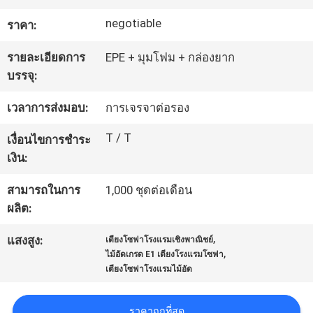
โรงงาน
negotiable
ราคา:
รายละเอียดการ
EPE + มุมโฟม + กล่องยาก
ควบคุม
บรรจุ:
คุณภาพ
เวลาการส่งมอบ:
การเจรจาต่อรอง
T / T
เงื่อนไขการชำระ
ติดต่อ
เงิน:
เรา
สามารถในการ
1,000 ชุดต่อเดือน
ผลิต:
,
ขอ
แสงสูง:
เตียงโซฟาโรงแรมเชิงพาณิชย์
,
ไม้อัดเกรด E1 เตียงโรงแรมโซฟา
เตียงโซฟาโรงแรมไม้อัด
ใบ
เสนอ
ราคาถูกที่สุด