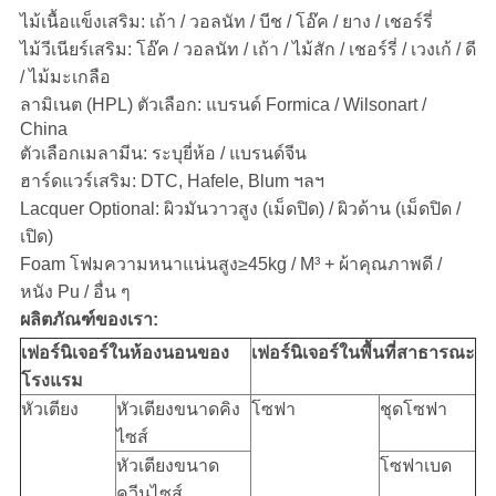
ไม้เนื้อแข็งเสริม: เถ้า / วอลนัท / บีช / โอ๊ค / ยาง / เชอร์รี่
ไม้วีเนียร์เสริม: โอ๊ค / วอลนัท / เถ้า / ไม้สัก / เชอร์รี่ / เวงเก้ / ดี
/ ไม้มะเกลือ
ลามิเนต (HPL) ตัวเลือก: แบรนด์ Formica / Wilsonart /
China
ตัวเลือกเมลามีน: ระบุยี่ห้อ / แบรนด์จีน
ฮาร์ดแวร์เสริม: DTC, Hafele, Blum ฯลฯ
Lacquer Optional: ผิวมันวาวสูง (เม็ดปิด) / ผิวด้าน (เม็ดปิด /
เปิด)
Foam โฟมความหนาแน่นสูง≥45kg / M³ + ผ้าคุณภาพดี /
หนัง Pu / อื่น ๆ
ผลิตภัณฑ์ของเรา:
เฟอร์นิเจอร์ในห้องนอนของ
เฟอร์นิเจอร์ในพื้นที่สาธารณะ
โรงแรม
หัวเตียง
หัวเตียงขนาดคิง
โซฟา
ชุดโซฟา
ไซส์
หัวเตียงขนาด
โซฟาเบด
ควีนไซส์