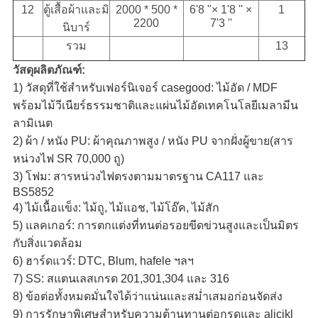
12
ตู้เสื้อผ้าและมิ
2000 * 500 *
6'8 "× 1'8 '' ×
1
2200
7'3 ''
นิบาร์
รวม
13
วัสดุผลิตภัณฑ์:
1) วัสดุที่ใช้สำหรับเฟอร์นิเจอร์ casegood: ไม้อัด / MDF
พร้อมไม้วีเนียร์ธรรมชาติและแผ่นไม้อัดเทคโนโลยีเมลามีน
ลามิเนต
2) ผ้า / หนัง PU: ผ้าคุณภาพสูง / หนัง PU จากฝั่งผู้ขาย(สาร
หน่วงไฟ SR 70,000 ถู)
3) โฟม: สารหน่วงไฟตรงตามมาตรฐาน CA117 และ
BS5852
4) ไม้เนื้อแข็ง: ไม้ถู, ไม้แอช, ไม้โอ๊ค, ไม้สัก
5) แลคเกอร์: การตกแต่งที่ทนต่อรอยขีดข่วนสูงและเป็นมิตร
กับสิ่งแวดล้อม
6) ฮาร์ดแวร์: DTC, Blum, hafele ฯลฯ
7) SS: สแตนเลสเกรด 201,301,304 และ 316
8) ข้อต่อทั้งหมดมั่นใจได้ว่าแน่นและสม่ำเสมอก่อนจัดส่ง
9) การรักษาพิเศษสำหรับความต้านทานต่อกรดและ alicikl