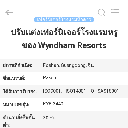
2025
Foshan
Paken
Furniture
Co.,
เฟอร์นิเจอร์โรงแรมห้าดาว
Ltd..
All
Rights
ปรับแต่งเฟอร์นิเจอร์โรงแรมหรู
บ้าน
Reserved.
ของ Wyndham Resorts
สินค้า
สถานที่กำเนิด:
Foshan, Guangdong, จีน
เกี่ยว
Paken
ชื่อแบรนด์:
กับ
ISO9001、ISO14001、OHSAS18001
ได้รับการรับรอง:
เรา
KYB 3449
หมายเลขรุ่น:
จำนวนสั่งซื้อขั้น
30 ชุด
ทัวร์
ต่ำ: