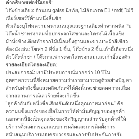
คำอธิบายเฟอร์นิเจอร์:
โต๊ะข้างเตียง: ด้านบน galss นิรภัย, ไม้อัดเกรด E1 / mdf, ไม้วี
เนียร์เชอร์รี่ด้านหนึ่งลิ้นชัก
หัวเตียงบุโฟมความหนาแน่นสูงและฐานเตียงทำจากหนัง Pu
โต๊ะน้ำชาทรงกลมท็อปกระจกใสขาและโครงไม้เนื้อแข็ง
ม้านั่งข้างเตียงทำจากไม้เนื้อแข็งฐานและขาเบาะผ้าสีเขียว
ห้องนั่งเล่น: โซฟา 2 ที่นั่ง 1 ชิ้น, โต๊ะข้าง 2 ชิ้น.เก้าอี้เดี่ยวหนึ่ง
ตัวโต๊ะน้ำชา / โต๊ะกาแฟกระจกใสทรงกลมและเก้าอี้สองตัว
รายละเอียดโดยละเอียด:
ประสบการณ์: เรามีประสบการณ์มากกว่า 10 ปีใน
อุตสาหกรรมนี้ซึ่งหมายความว่าเราสามารถดูตัวอย่างปัญหา
สำหรับคำสั่งซื้อและผลิตภัณฑ์ได้ดังนั้นจะช่วยลดความเสี่ยง
จากสถานการณ์เลวร้ายที่จะเกิดขึ้น
"ลูกค้าอันดับหนึ่งชื่อเสียงอันดับหนึ่งคุณภาพมาก่อน" คือ
ความแข็งแกร่งของเสื้อในการให้คำมั่นสัญญาของลูกค้า
นอกจากนี้ยังเป็นจุดแข็งของจิตวิญญาณสำหรับลูกค้าที่ให้
บริการตั้งแต่การออกแบบการผลิตและการติดตั้งการ
สนับสนุนบริการแบบครบวงจรและการรับประกันการรับ