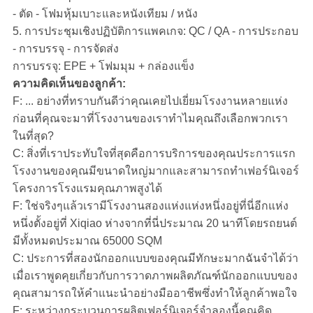
- ตัด - โฟมหุ้มเบาะและหนังเทียม / หนัง
5. การประชุมเชิงปฏิบัติการแพคเกจ: QC / QA - การประกอบ
- การบรรจุ - การจัดส่ง
การบรรจุ: EPE + โฟมมุม + กล่องแข็ง
ความคิดเห็นของลูกค้า:
F: ... อย่างที่ทราบกันดีว่าคุณเคยไปเยี่ยมโรงงานหลายแห่ง
ก่อนที่คุณจะมาที่โรงงานของเราทำไมคุณถึงเลือกพวกเรา
ในที่สุด?
C: สิ่งที่เราประทับใจที่สุดคือการบริการของคุณประการแรก
โรงงานของคุณมีขนาดใหญ่มากและสามารถทำเฟอร์นิเจอร์
โครงการโรงแรมคุณภาพสูงได้
F: ใช่จริงๆแล้วเรามีโรงงานสองแห่งแห่งหนึ่งอยู่ที่นี่อีกแห่ง
หนึ่งตั้งอยู่ที่ Xiqiao ห่างจากที่นี่ประมาณ 20 นาทีโดยรถยนต์
มีทั้งหมดประมาณ 65000 SQM
C: ประการที่สองนักออกแบบของคุณมีทักษะมากฉันจำได้ว่า
เมื่อเราพูดคุยเกี่ยวกับการวาดภาพผลิตภัณฑ์นักออกแบบของ
คุณสามารถให้คำแนะนำอย่างมืออาชีพซึ่งทำให้ลูกค้าพอใจ
F: ระหว่างกระบวนการผลิตเฟอร์นิเจอร์จำลองนี้คุณคิด