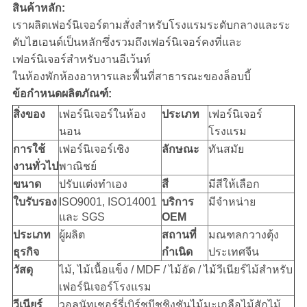
สินค้าหลัก:
เราผลิตเฟอร์นิเจอร์ตามสั่งสำหรับโรงแรมระดับกลางและระ
ดับไฮเอนด์เป็นหลักซึ่งรวมถึงเฟอร์นิเจอร์คงที่และ
เฟอร์นิเจอร์สำหรับงานอีเว้นท์
ในห้องพักห้องอาหารและพื้นที่สาธารณะของล็อบบี้
ข้อกำหนดผลิตภัณฑ์:
สิ่งของ
เฟอร์นิเจอร์ในห้อง
ประเภท
เฟอร์นิเจอร์
นอน
โรงแรม
การใช้
เฟอร์นิเจอร์เชิง
ลักษณะ
ทันสมัย
งานทั่วไป
พาณิชย์
ขนาด
ปรับแต่งทำเอง
สี
มีสีให้เลือก
ใบรับรอง
ISO9001, ISO14001
บริการ
มีจำหน่าย
และ SGS
OEM
ประเภท
ผู้ผลิต
สถานที่
มณฑลกวางตุ้ง
ธุรกิจ
กำเนิด
ประเทศจีน
วัสดุ
ไม้, ไม้เนื้อแข็ง / MDF / ไม้อัด / ไม้วีเนียร์ไม้สำหรับ
เฟอร์นิเจอร์โรงแรม
วีเนียร์
วอลนัทเชอร์รี่เบิร์ชบีชชิงชันไม้มะเกลือไม้สักไม้