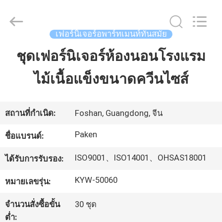
2025
Foshan
Paken
Furniture
Co.,
เฟอร์นิเจอร์อพาร์ทเมนท์ทันสมัย
Ltd..
All
Rights
ชุดเฟอร์นิเจอร์ห้องนอนโรงแรม
บ้าน
Reserved.
ไม้เนื้อแข็งขนาดควีนไซส์
สินค้า
สถานที่กำเนิด:
Foshan, Guangdong, จีน
เกี่ยว
Paken
ชื่อแบรนด์:
กับ
ISO9001、ISO14001、OHSAS18001
ได้รับการรับรอง:
เรา
KYW-50060
หมายเลขรุ่น:
จำนวนสั่งซื้อขั้น
30 ชุด
ทัวร์
ต่ำ: