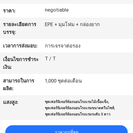
โรงงาน
negotiable
ราคา:
รายละเอียดการ
EPE + มุมโฟม + กล่องยาก
ควบคุม
บรรจุ:
คุณภาพ
เวลาการส่งมอบ:
การเจรจาต่อรอง
T / T
เงื่อนไขการชำระ
ติดต่อ
เงิน:
เรา
สามารถในการ
1,000 ชุดต่อเดือน
ผลิต:
,
ขอ
แสงสูง:
ชุดเฟอร์นิเจอร์ห้องนอนโรงแรมไม้เนื้อแข็ง
,
ชุดเฟอร์นิเจอร์ห้องนอนโรงแรมขนาดควีนไซส์
ชุดเฟอร์นิเจอร์ห้องนอนโรงแรมระดับ 5 ดาว
ใบ
เสนอ
ราคาถูกที่สุด