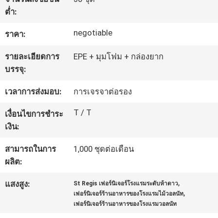
โรงงาน
ต่ำ:
negotiable
ราคา:
ควบคุม
รายละเอียดการ
EPE + มุมโฟม + กล่องยาก
บรรจุ:
คุณภาพ
เวลาการส่งมอบ:
การเจรจาต่อรอง
ติดต่อ
T / T
เงื่อนไขการชำระ
เงิน:
เรา
สามารถในการ
1,000 ชุดต่อเดือน
ผลิต:
ขอ
,
แสงสูง:
St Regis เฟอร์นิเจอร์โรงแรมระดับห้าดาว
ใบ
,
เฟอร์นิเจอร์ร้านอาหารของโรงแรมไม้วอลนัท
เฟอร์นิเจอร์ร้านอาหารของโรงแรมวอลนัท
เสนอ