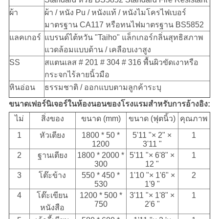
ผ้า
ผ้า / หนัง Pu / หนังแท้ / หนังไมโครไฟเบอร์
มาตรฐาน CA117 หรือทนไฟมาตรฐาน BS5852
แลคเกอร์
แบรนด์ไต้หวัน "Taiho" แล็กเกอร์กลิ่นสุทธิสภาพ
แวดล้อมแบบด้าน / เคลือบเงาสูง
SS
สแตนเลส # 201 # 304 # 316 พื้นผิวขัดเงาหรือ
กระจกไร้ลายนิ้วมือ
หินอ่อน
ธรรมชาติ / ออกแบบตามลูกค้าระบุ
ขนาดเฟอร์นิเจอร์ในห้องนอนของโรงแรมสำหรับการอ้างอิง:
ไม่
สิ่งของ
ขนาด (mm)
ขนาด (ฟุตนิ้ว)
คุณภาพ
1
หัวเตียง
1800 * 50 *
5'11 "× 2" ×
1
1200
3'11 "
2
ฐานเตียง
1800 * 2000 *
5'11 "× 6'8" ×
1
300
12 "
3
โต๊ะข้าง
550 * 450 *
1'10 "× 1'6" ×
2
530
1'9 "
4
โต๊ะเขียน
1200 * 500 *
3'11 "× 1'8" ×
1
750
2'6 "
หนังสือ