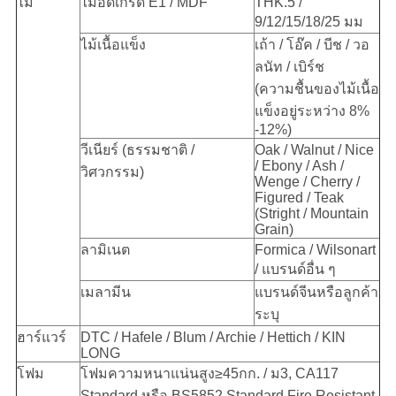
ไม้
ไม้อัดเกรด E1 / MDF
THK.5 /
9/12/15/18/25 มม
ไม้เนื้อแข็ง
เถ้า / โอ๊ค / บีช / วอ
ลนัท / เบิร์ช
(ความชื้นของไม้เนื้อ
แข็งอยู่ระหว่าง 8%
-12%)
วีเนียร์ (ธรรมชาติ /
Oak / Walnut / Nice
/ Ebony / Ash /
วิศวกรรม)
Wenge / Cherry /
Figured / Teak
(Stright / Mountain
Grain)
ลามิเนต
Formica / Wilsonart
/ แบรนด์อื่น ๆ
เมลามีน
แบรนด์จีนหรือลูกค้า
ระบุ
ฮาร์แวร์
DTC / Hafele / Blum / Archie / Hettich / KIN
LONG
โฟม
โฟมความหนาแน่นสูง≥45กก. / ม
3
, CA117
Standard หรือ BS5852 Standard Fire Resistant