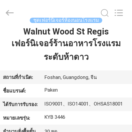
2025
Foshan
Paken
Furniture
Co.,
ชุดเฟอร์นิเจอร์ห้องนอนโรงแรม
Ltd..
All
Walnut Wood St Regis
Rights
บ้าน
Reserved.
เฟอร์นิเจอร์ร้านอาหารโรงแรม
สินค้า
ระดับห้าดาว
เกี่ยว
สถานที่กำเนิด:
Foshan, Guangdong, จีน
กับ
Paken
ชื่อแบรนด์:
เรา
ISO9001、ISO14001、OHSAS18001
ได้รับการรับรอง:
KYB 3446
หมายเลขรุ่น:
ทัวร์
จำนวนสั่งซื้อขั้น
30 ชุด