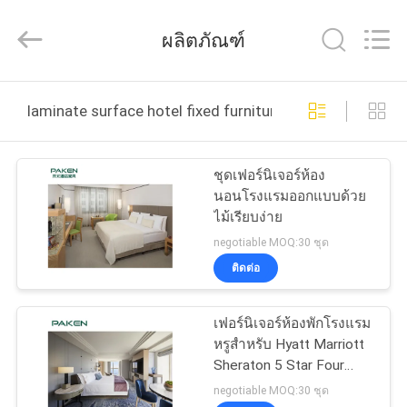
2025
Foshan
Paken
ผลิตภัณฑ์
Furniture
Co.,
Ltd..
All
Rights
บ้าน
Reserved.
laminate surface hotel fixed furniture ผลิตออนไลน์
สินค้า
ชุดเฟอร์นิเจอร์ห้อง
นอนโรงแรมออกแบบด้วย
ไม้เรียบง่าย
เกี่ยว
negotiable MOQ:30 ชุด
ติดต่อ
กับ
เรา
เฟอร์นิเจอร์ห้องพักโรงแรม
หรูสำหรับ Hyatt Marriott
Sheraton 5 Star Four
ทัวร์
Seasons
negotiable MOQ:30 ชุด