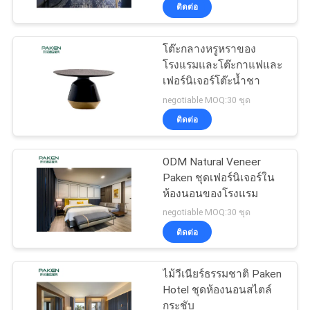
ติดต่อ
โรงงาน
โต๊ะกลางหรูหราของ
โรงแรมและโต๊ะกาแฟและ
ควบคุม
เฟอร์นิเจอร์โต๊ะน้ำชา
คุณภาพ
negotiable MOQ:30 ชุด
ติดต่อ
ติดต่อ
ODM Natural Veneer
Paken ชุดเฟอร์นิเจอร์ใน
เรา
ห้องนอนของโรงแรม
negotiable MOQ:30 ชุด
ติดต่อ
ขอ
ใบ
ไม้วีเนียร์ธรรมชาติ Paken
Hotel ชุดห้องนอนสไตล์
เสนอ
กระชับ