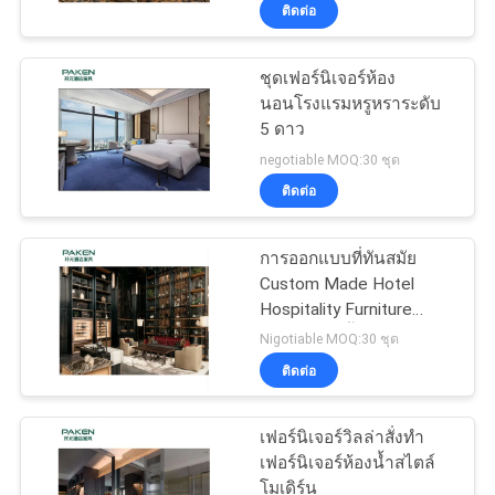
ติดต่อ
โรงงาน
ชุดเฟอร์นิเจอร์ห้อง
นอนโรงแรมหรูหราระดับ
ควบคุม
5 ดาว
คุณภาพ
negotiable MOQ:30 ชุด
ติดต่อ
ติดต่อ
การออกแบบที่ทันสมัย ​​
Custom Made Hotel
เรา
Hospitality Furniture
สำหรับล๊อบบี้
Nigotiable MOQ:30 ชุด
ติดต่อ
ขอ
ใบ
เฟอร์นิเจอร์วิลล่าสั่งทำ
เฟอร์นิเจอร์ห้องน้ำสไตล์
เสนอ
โมเดิร์น