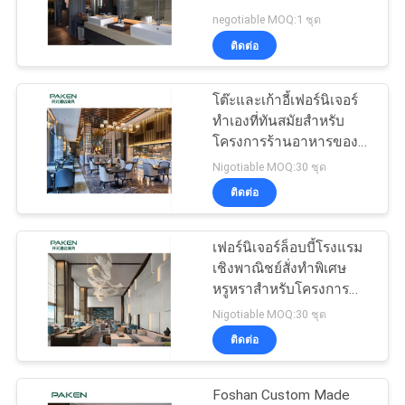
negotiable MOQ:1 ชุด
ราคา
ติดต่อ
แผนผัง
โต๊ะและเก้าอี้เฟอร์นิเจอร์
ทำเองที่ทันสมัยสำหรับ
เว็บไซต์
โครงการร้านอาหารของ
โรงแรม
Nigotiable MOQ:30 ชุด
ติดต่อ
PRIVACY
POLICY
เฟอร์นิเจอร์ล็อบบี้โรงแรม
เชิงพาณิชย์สั่งทำพิเศษ
หรูหราสำหรับโครงการ
โรงแรม Hign End
Nigotiable MOQ:30 ชุด
ติดต่อ
Foshan Custom Made