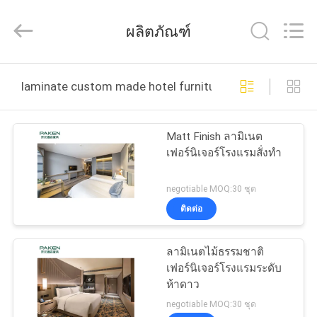
2025
Foshan
Paken
ผลิตภัณฑ์
Furniture
Co.,
Ltd..
All
Rights
บ้าน
Reserved.
laminate custom made hotel furniture ผลิตออนไลน์
สินค้า
Matt Finish ลามิเนต
เฟอร์นิเจอร์โรงแรมสั่งทำ
เกี่ยว
negotiable MOQ:30 ชุด
ติดต่อ
กับ
เรา
ลามิเนตไม้ธรรมชาติ
เฟอร์นิเจอร์โรงแรมระดับ
ห้าดาว
ทัวร์
negotiable MOQ:30 ชุด